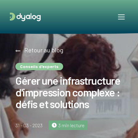
Retour au blog
Conseils d'experts
Gérer une infrastructure
d'impression complexe :
défis et solutions
31 - 03 - 2023
3 min lecture