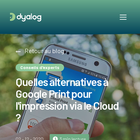
Retour au blog
Conseils d'experts
Quelles alternatives à
Google Print pour
l'impression via le Cloud
?
02 - 12 - 2020
3 min lecture